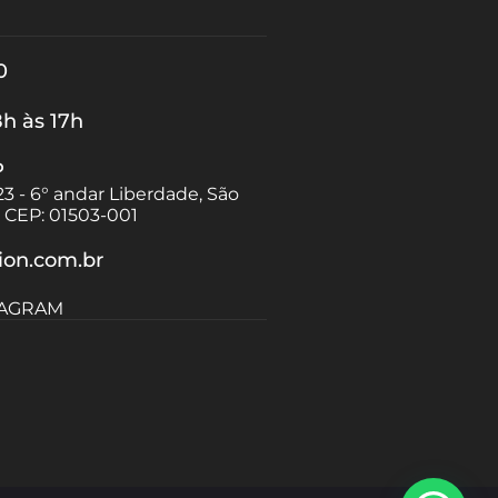
0
8h às 17h
P
23 - 6° andar Liberdade, São
il CEP: 01503-001
ion.com.br
TAGRAM