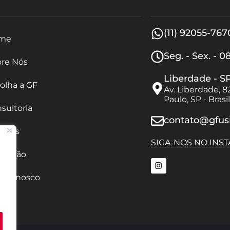
U
CONTATO
(11) 92055-767
me
Seg. - Sex. - 0
re Nós
Liberdade - S
olha a GF
Av. Liberdade, 8
Paulo, SP - Bras
sultoria
contato@gfus
viços
SIGA-NOS NO INS
gração
e Conosco