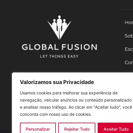
MEN
Ho
Sob
Esc
Con
Ser
FALE CONOSCO
Valorizamos sua Privacidade
Imi
Usamos cookies para melhorar sua experiência de
navegação, veicular anúncios ou conteúdo personalizado
Fal
e analisar nosso tráfego. Ao clicar em "Aceitar tudo", você
concorda com nosso uso de cookies.
Personalizar
Rejeitar Tudo
Aceitar Tudo